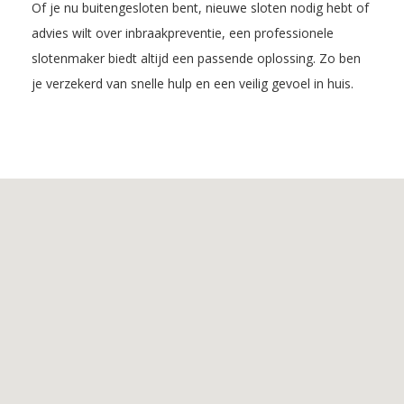
Of je nu buitengesloten bent, nieuwe sloten nodig hebt of
advies wilt over inbraakpreventie, een professionele
slotenmaker biedt altijd een passende oplossing. Zo ben
je verzekerd van snelle hulp en een veilig gevoel in huis.
Inhoudsopgave
1.
De
voordelen
van
Slotenmaker
Herpt
2.
De
Diensten