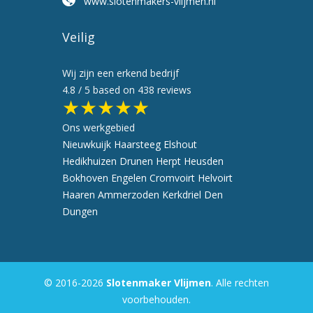
www.slotenmakers-vlijmen.nl
Veilig
Wij zijn een erkend bedrijf
4.8
/ 5 based on
438
reviews
★★★★★
Ons werkgebied
Nieuwkuijk
Haarsteeg
Elshout
Hedikhuizen
Drunen
Herpt
Heusden
Bokhoven
Engelen
Cromvoirt
Helvoirt
Haaren
Ammerzoden
Kerkdriel
Den
Dungen
© 2016-2026
Slotenmaker Vlijmen
. Alle rechten
voorbehouden.