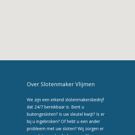
van
Slotenmaker
Herpt
3.
Slotenmaker
in
Herpt
4.
Slotenmaker
Vlijmen
5.
Maak
Over Slotenmaker Vlijmen
nu
een
We zijn een erkend slotenmakersbedrijf
afspraak
dat 24/7 bereikbaar is. Bent u
voor
buitengesloten? Is uw sleutel kwijt? Is er
een
bij u ingebroken? Of hebt u een ander
preventiebezoek
probleem met uw sloten? Wij zorgen er
6.