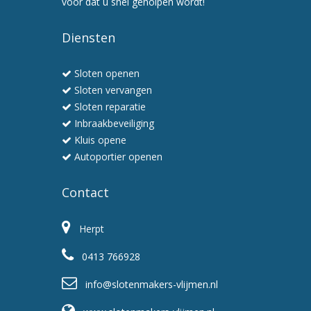
voor dat u snel geholpen wordt!
Wij
werken
Diensten
snel
en
Sloten openen
professioneel
Sloten vervangen
Sloten reparatie
Inbraakbeveiliging
Kluis opene
Autoportier openen
Contact
Herpt
0413 766928
info@slotenmakers-vlijmen.nl