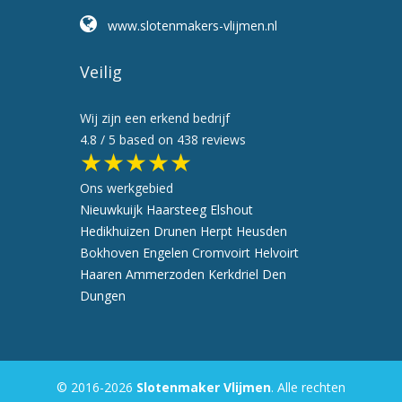
www.slotenmakers-vlijmen.nl
Veilig
Wij zijn een erkend bedrijf
4.8
/ 5 based on
438
reviews
★★★★★
Ons werkgebied
Nieuwkuijk
Haarsteeg
Elshout
Hedikhuizen
Drunen
Herpt
Heusden
Bokhoven
Engelen
Cromvoirt
Helvoirt
Haaren
Ammerzoden
Kerkdriel
Den
Dungen
© 2016-2026
Slotenmaker Vlijmen
. Alle rechten