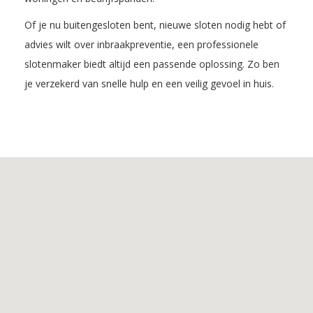
Of je nu buitengesloten bent, nieuwe sloten nodig hebt of
advies wilt over inbraakpreventie, een professionele
slotenmaker biedt altijd een passende oplossing. Zo ben
je verzekerd van snelle hulp en een veilig gevoel in huis.
Inhoudsopgave
1.
De
voordelen
van
Slotenmaker
Helvoirt
2.
De