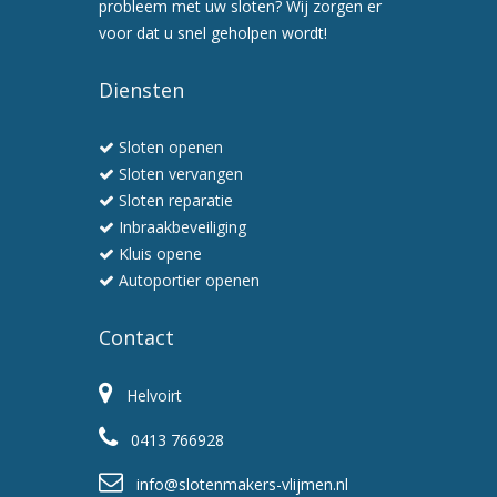
probleem met uw sloten? Wij zorgen er
6.
voor dat u snel geholpen wordt!
Wij
werken
Diensten
snel
en
Sloten openen
professioneel
Sloten vervangen
Sloten reparatie
Inbraakbeveiliging
Kluis opene
Autoportier openen
Contact
Helvoirt
0413 766928
info@slotenmakers-vlijmen.nl