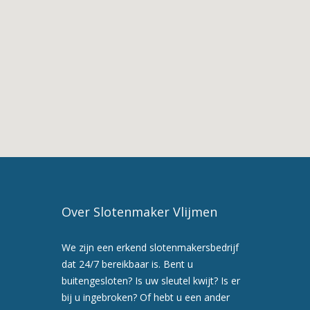
Diensten
van
Slotenmaker
Helvoirt
3.
Slotenmaker
in
Helvoirt
4.
Slotenmaker
Vlijmen
5.
Maak
Over Slotenmaker Vlijmen
nu
een
We zijn een erkend slotenmakersbedrijf
afspraak
dat 24/7 bereikbaar is. Bent u
voor
buitengesloten? Is uw sleutel kwijt? Is er
een
bij u ingebroken? Of hebt u een ander
preventiebezoek