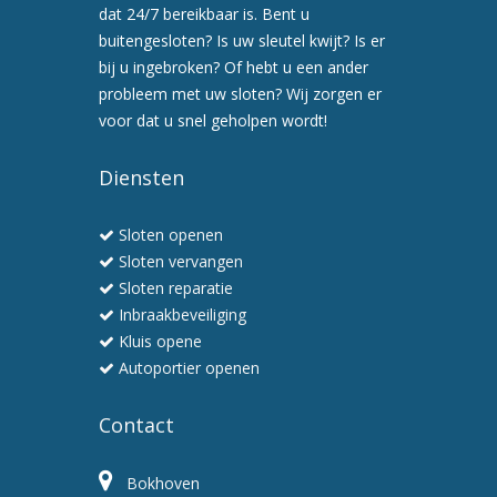
afspraak
dat 24/7 bereikbaar is. Bent u
voor
buitengesloten? Is uw sleutel kwijt? Is er
een
bij u ingebroken? Of hebt u een ander
preventiebezoek
probleem met uw sloten? Wij zorgen er
6.
voor dat u snel geholpen wordt!
Wij
werken
Diensten
snel
en
Sloten openen
professioneel
Sloten vervangen
Sloten reparatie
Inbraakbeveiliging
Kluis opene
Autoportier openen
Contact
Bokhoven