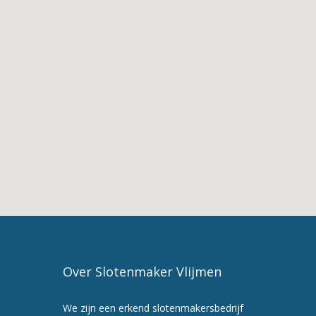
Bokhoven
2.
De
Diensten
van
Slotenmaker
Bokhoven
3.
Slotenmaker
in
Bokhoven
4.
Slotenmaker
Vlijmen
5.
Maak
Over Slotenmaker Vlijmen
nu
een
We zijn een erkend slotenmakersbedrijf