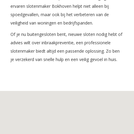
ervaren slotenmaker Bokhoven helpt niet alleen bij
spoedgevallen, maar ook bij het verbeteren van de
veiligheid van woningen en bedrijfspanden.
Of je nu buitengesloten bent, nieuwe sloten nodig hebt of
advies wilt over inbraakpreventie, een professionele
slotenmaker biedt altijd een passende oplossing. Zo ben
je verzekerd van snelle hulp en een veilig gevoel in huis.
Inhoudsopgave
1.
De
voordelen
van
Slotenmaker